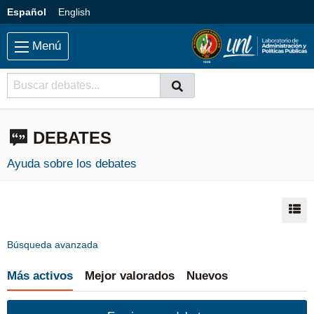
Saltar al contenido principal
Idioma:
Español
English
Menú
Buscador
Buscar
Buscar
DEBATES
Ayuda sobre los debates
Mo
Búsqueda avanzada
Más activos
Mejor valorados
Nuevos