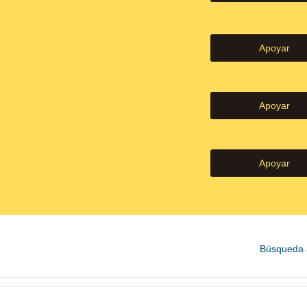
Apoyar
Apoyar
Apoyar
Búsqueda 