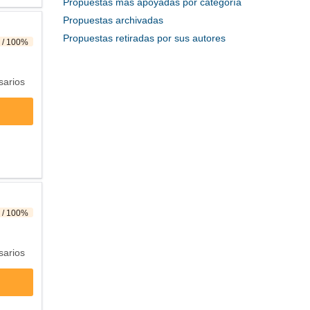
Propuestas más apoyadas por categoría
Propuestas archivadas
Propuestas retiradas por sus autores
 / 100%
sarios
 / 100%
sarios