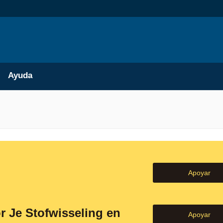
Ayuda
Apoyar
 Je Stofwisseling en
Apoyar