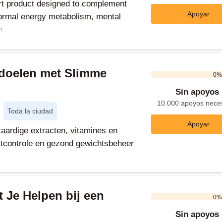
rt product designed to complement
Apoyar
ormal energy metabolism, mental
n
sdoelen met Slimme
0%
Sin apoyos
10.000 apoyos nece
•
Toda la ciudad
Apoyar
ardige extracten, vitamines en
ustcontrole en gezond gewichtsbeheer
 Je Helpen bij een
0%
Sin apoyos