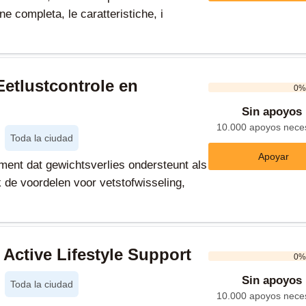
e completa, le caratteristiche, i
etlustcontrole en
0%
Sin apoyos
10.000 apoyos nece
•
Toda la ciudad
Apoyar
ent dat gewichtsverlies ondersteunt als
 de voordelen voor vetstofwisseling,
Active Lifestyle Support
0%
Sin apoyos
•
Toda la ciudad
10.000 apoyos nece