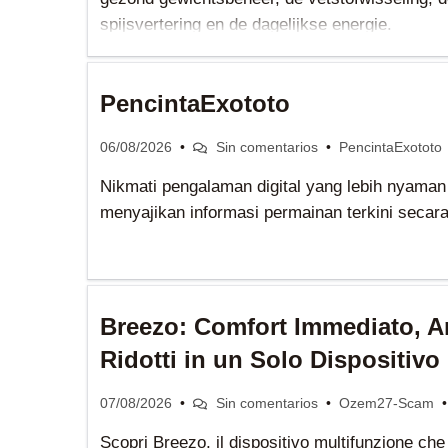
spijsvertering en de dagelijkse energie.
PencintaExototo
06/08/2026
•
Sin comentarios
•
PencintaExototo
Nikmati pengalaman digital yang lebih nyama
menyajikan informasi permainan terkini secara 
Breezo: Comfort Immediato, Ar
Ridotti in un Solo Dispositivo
07/08/2026
•
Sin comentarios
•
Ozem27-Scam
Scopri Breezo, il dispositivo multifunzione che r