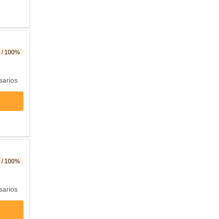
 / 100%
sarios
 / 100%
sarios