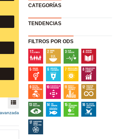
CATEGORÍAS
TENDENCIAS
FILTROS POR ODS
Modo de vista
avanzada