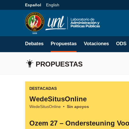
Saltar al contenido principal
Idioma:
Español
English
Estás en
Debates
Propuestas
Votaciones
ODS
PROPUESTAS
DESTACADAS
WedeSitusOnline
WedeSitusOnline •
Sin apoyos
Ozem 27 – Ondersteuning Voor