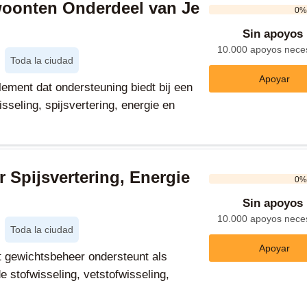
oonten Onderdeel van Je
0%
Sin apoyos
10.000 apoyos nece
•
Toda la ciudad
Apoyar
ment dat ondersteuning biedt bij een
sseling, spijsvertering, energie en
 Spijsvertering, Energie
0%
Sin apoyos
10.000 apoyos nece
•
Toda la ciudad
Apoyar
 gewichtsbeheer ondersteunt als
e stofwisseling, vetstofwisseling,