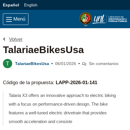
Saltar al contenido principal
Idioma:
Español
English
Menú
Volver
TalariaeBikesUsa
T
TalariaeBikesUsa
•
06/01/2026
•
Sin comentarios
Código de la propuesta:
LAPP-2026-01-141
Talaria X3 offers an innovative approach to electric biking
with a focus on performance-driven design. The bike
features a well-tuned electric drivetrain that provides
smooth acceleration and consiste