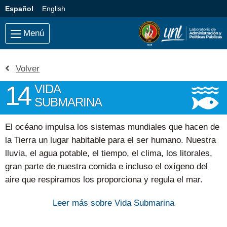
Saltar al contenido principal
Idioma:
Español
English
Menú
Volver
14
VIDA
SUBMARINA
El océano impulsa los sistemas mundiales que hacen de
la Tierra un lugar habitable para el ser humano. Nuestra
lluvia, el agua potable, el tiempo, el clima, los litorales,
gran parte de nuestra comida e incluso el oxígeno del
aire que respiramos los proporciona y regula el mar.
Una gestión cuidadosa de este
recurso mundial esencial
Leer más sobre Vida Submarina
es una característica clave de un futuro sostenible. No