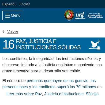
Saltar al contenido principal
Idioma:
Español
English
Menú
Volver
16
PAZ, JUSTICIA E
INSTITUCIONES SÓLIDAS
Los conflictos, la inseguridad, las instituciones débiles y
el acceso limitado a la justicia continúan suponiendo una
grave amenaza para el desarrollo sostenible.
El número de
personas que huyen de las guerras, las
persecuciones y los conflictos superó los 70 millones
en
2018, la cifra más alta registrada por la Oficina del Alto
Leer más sobre Paz, Justicia e Instituciones Sólidas
Comisionado de las Naciones Unidas para los