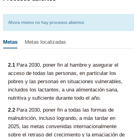
finales de 2020.
Con más de
250 millones de personas que podrían
Ahora mismo no hay procesos abiertos
encontrarse al borde de la hambruna
, es necesario
Metas
Metas localizadas
actuar rápidamente para proporcionar alimentos y ayuda
humanitaria a las regiones que corren más riesgos.
2.1
Para 2030, poner fin al hambre y asegurar el
Al mismo tiempo, es necesario llevar a cabo un cambio
acceso de todas las personas, en particular los
profundo en el sistema agroalimentario mundial si
pobres y las personas en situaciones vulnerables,
queremos alimentar a más de 820 millones de personas
incluidos los lactantes, a una alimentación sana,
que padecen hambre y a los
2000 millones de personas
nutritiva y suficiente durante todo el año.
más
que vivirán en el mundo en 2050. El aumento de la
2.2
Para 2030, poner fin a todas las formas de
productividad agrícola y la producción alimentaria
sostenible son cruciales para ayudar a aliviar los riesgos
malnutrición, incluso logrando, a más tardar en
del hambre.
2025, las metas convenidas internacionalmente
sobre el retraso del crecimiento y la emaciación de