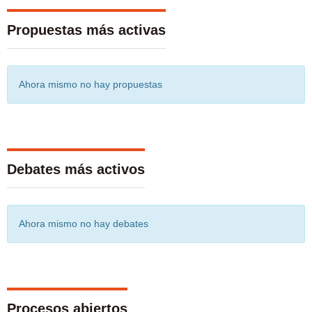
cinco años.
Propuestas más activas
El mundo no está bien encaminado para alcanzar el
objetivo de hambre cero para 2030. Si continúan las
tendencias recientes, el número de personas afectadas
Ahora mismo no hay propuestas
por el hambre superará los 840 millones de personas
para 2030.
Según el Programa Mundial de Alimentos, alrededor de
Debates más activos
135 millones de personas padecen hambre severa
,
debido principalmente a los conflictos causados por los
Ahora mismo no hay debates
seres humanos, el cambio climático y las recesiones
económicas. La pandemia de COVID-19 podría duplicar
ahora esa cifra y sumar unos 130 millones de personas
más que estarían en riesgo de padecer hambre severa a
Procesos abiertos