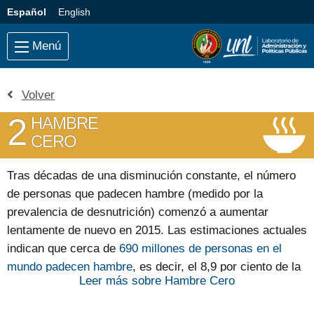
Saltar al contenido principal
Idioma:
Español
English
Menú
Volver
2
HAMBRE
CERO
Tras décadas de una disminución constante, el número
de personas que padecen hambre (medido por la
prevalencia de desnutrición) comenzó a aumentar
lentamente de nuevo en 2015. Las estimaciones actuales
indican que cerca de
690 millones de personas en el
mundo padecen hambre
, es decir, el 8,9 por ciento de la
Leer más sobre Hambre Cero
población mundial, lo que supone un aumento de unos 10
millones de personas en un año y de unos 60 millones en