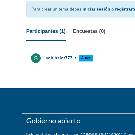
Para crear un tema debes
iniciar sesión
o
registrart
Participantes
(1)
Encuestas
(0)
S
sohibslot777
•
Autor
Gobierno abierto
Este portal usa la
aplicación CONSUL DEMOCRACY
que