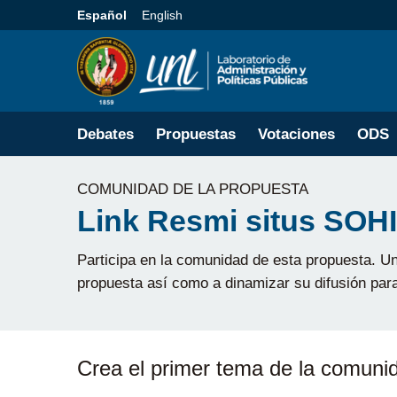
Saltar al contenido principal
Idioma:
Español
English
Debates
Propuestas
Votaciones
ODS
COMUNIDAD DE LA PROPUESTA
Link Resmi situs SO
Participa en la comunidad de esta propuesta. U
propuesta así como a dinamizar su difusión pa
Crea el primer tema de la comuni