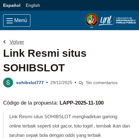
Saltar al contenido principal
Idioma:
Español
English
Menú
Volver
Link Resmi situs
SOHIBSLOT
S
sohibslot777
•
29/11/2025
•
Sin comentarios
Código de la propuesta:
LAPP-2025-11-100
Link Resmi situs SOHIBSLOT menghadirkan gaming
online terbaik seperti slot gacor, toto togel , tembak ikan dan
taruhan sepak bola dengan odds yang terbaik