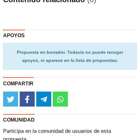
APOYOS
Propuesta en borrador. Todavía no puede recoger
apoyos, ni aparece en la lista de propuestas.
COMPARTIR
twitter
facebook
telegram
whatsapp
COMUNIDAD
Participa en la comunidad de usuarios de esta
propuesta.