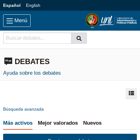
Saltar al contenido principal
Idioma:
Español
English
Menú
Buscador
Buscar
Buscar
DEBATES
Ayuda sobre los debates
Mo
Búsqueda avanzada
Más activos
Mejor valorados
Nuevos