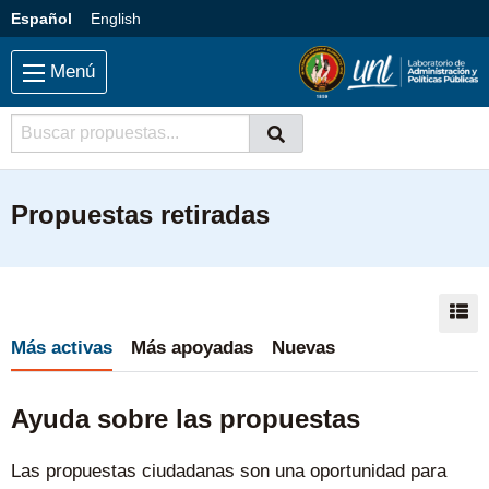
Saltar al contenido principal
Idioma:
Español
English
Menú
Buscador
Buscar
Buscar
Propuestas retiradas
Mo
Más activas
Más apoyadas
Nuevas
Ayuda sobre las propuestas
Las propuestas ciudadanas son una oportunidad para