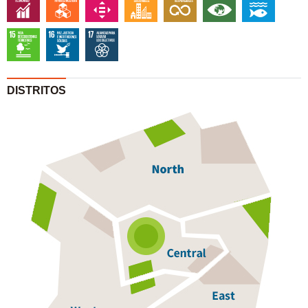
DISTRITOS