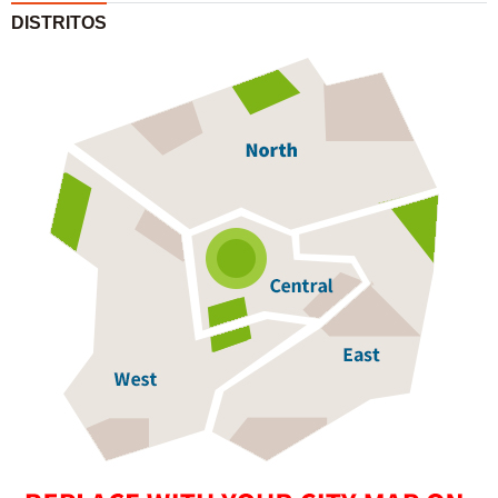
DISTRITOS