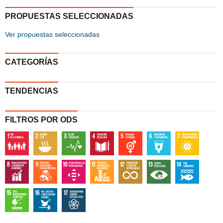
PROPUESTAS SELECCIONADAS
Ver propuestas seleccionadas
CATEGORÍAS
TENDENCIAS
FILTROS POR ODS