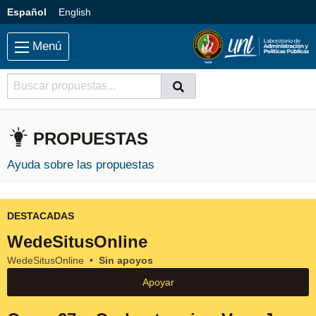
Saltar al contenido principal
Idioma:
Español
English
Menú
Buscador
Buscar
Buscar
PROPUESTAS
Ayuda sobre las propuestas
DESTACADAS
WedeSitusOnline
WedeSitusOnline •
Sin apoyos
Apoyar